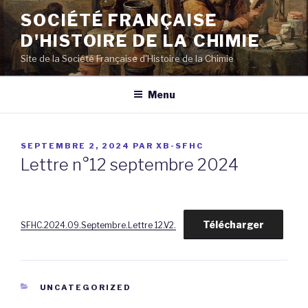
Aller
SOCIÉTÉ FRANÇAISE
au
D'HISTOIRE DE LA CHIMIE
contenu
principal
Site de la Société Française d'Histoire de la Chimie
Menu
PUBLIÉ
SEPTEMBRE 2, 2024
PAR
XB-SFHC
LE
Lettre n°12 septembre 2024
Télécharger
SFHC.2024.09.Septembre.Lettre 12.V2.
CATÉGORIES
UNCATEGORIZED