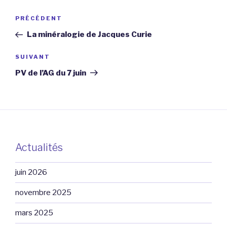
Navigation
Article
PRÉCÉDENT
de
précédent
La minéralogie de Jacques Curie
l’article
Article
SUIVANT
suivant
PV de l’AG du 7 juin
Actualités
juin 2026
novembre 2025
mars 2025